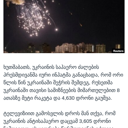
ᲡᲢᲣᲓᲘᲐ ᲕᲐᲨᲘᲜᲒᲢᲝᲜᲘ
ᲔᲙᲝᲜᲝᲛᲘᲙᲐ
Learning English
ᲯᲐᲜᲛᲠᲗᲔᲚᲝᲑᲐ
ᲗᲕᲐᲚᲘ ᲒᲕᲐᲓᲔᲕᲜᲔᲗ
ᲛᲔᲪᲜᲘᲔᲠᲔᲑᲐ
ᲘᲜᲢᲔᲠᲕᲘᲣ
ᲙᲣᲚᲢᲣᲠᲐ
ენები
ᲒᲐᲚᲘᲚᲔᲝ
ხუთშაბათს, უკრაინის საჰაერო ძალების
ᲓᲔᲖᲘᲜᲤᲝᲠᲛᲐᲪᲘᲐ
პრესმდივანმა იური ინჰატმა განაცხადა, რომ ორი
წლის წინ უკრაინაში შეჭრის შემდეგ, რუსეთმა
უკრაინაში თავისი სამიზნეების მიმართულებით 8
ათასზე მეტი რაკეტა და 4,630 დრონი გაუშვა.
ტელევიზიით გამოსვლის დროს მან თქვა, რომ
უკრაინის ანტისაჰაერო დაცვამ 3,605 დრონი