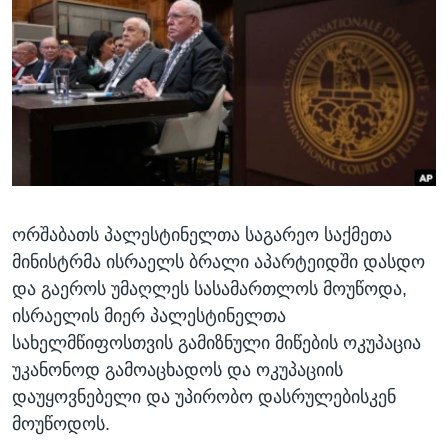
ᲡᲢᲣᲓᲘᲐ ᲕᲐᲨᲘᲜᲒᲢᲝᲜᲘ
ᲔᲙᲝᲜᲝᲛᲘᲙᲐ
Learning English
ᲯᲐᲜᲛᲠᲗᲔᲚᲝᲑᲐ
ᲗᲕᲐᲚᲘ ᲒᲕᲐᲓᲔᲕᲜᲔᲗ
ᲛᲔᲪᲜᲘᲔᲠᲔᲑᲐ
ᲘᲜᲢᲔᲠᲕᲘᲣ
ᲙᲣᲚᲢᲣᲠᲐ
ენები
ᲒᲐᲚᲘᲚᲔᲝ
ორშაბათს პალესტინელთა საგარეო საქმეთა
ᲓᲔᲖᲘᲜᲤᲝᲠᲛᲐᲪᲘᲐ
მინისტრმა ისრაელს ბრალი აპარტეიდში დასდო
და გაეროს უმაღლეს სასამართლოს მოუწოდა,
ისრაელის მიერ პალესტინელთა
სახელმწიფოსთვის გამიზნული მიწების ოკუპაცია
უკანონოდ გამოაცხადოს და ოკუპაციის
დაუყოვნებელი და უპირობო დასრულებისკენ
მოუწოდოს.