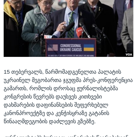
ᲡᲢᲣᲓᲘᲐ ᲕᲐᲨᲘᲜᲒᲢᲝᲜᲘ
ᲔᲙᲝᲜᲝᲛᲘᲙᲐ
Learning English
ᲯᲐᲜᲛᲠᲗᲔᲚᲝᲑᲐ
ᲗᲕᲐᲚᲘ ᲒᲕᲐᲓᲔᲕᲜᲔᲗ
ᲛᲔᲪᲜᲘᲔᲠᲔᲑᲐ
ᲘᲜᲢᲔᲠᲕᲘᲣ
ᲙᲣᲚᲢᲣᲠᲐ
ენები
ᲒᲐᲚᲘᲚᲔᲝ
15 თებერვალს, წარმომადგენელთა პალატის
ᲓᲔᲖᲘᲜᲤᲝᲠᲛᲐᲪᲘᲐ
უკრაინელ მეგობართა ჯგუფმა პრეს-კონფერენცია
გამართს, რომლის დროსაც ჟურნალისტებმა
კონგრესის წევრებს დაუსვეს კითხვები
დახმარების დაფინანსების შეფერხებულ
კანონპროექტზე და კენჭისყრაზე გატანის
წინააღმდეგობის დაძლევის გზებზე.