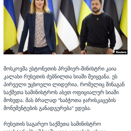
ᲡᲢᲣᲓᲘᲐ ᲕᲐᲨᲘᲜᲒᲢᲝᲜᲘ
ᲔᲙᲝᲜᲝᲛᲘᲙᲐ
Learning English
ᲯᲐᲜᲛᲠᲗᲔᲚᲝᲑᲐ
ᲗᲕᲐᲚᲘ ᲒᲕᲐᲓᲔᲕᲜᲔᲗ
ᲛᲔᲪᲜᲘᲔᲠᲔᲑᲐ
ᲘᲜᲢᲔᲠᲕᲘᲣ
ᲙᲣᲚᲢᲣᲠᲐ
ენები
ᲒᲐᲚᲘᲚᲔᲝ
მოსკოვმა ესტონეთის პრემიერ-მინისტრი კაია
ᲓᲔᲖᲘᲜᲤᲝᲠᲛᲐᲪᲘᲐ
კალასი რუსეთის ძებნილთა სიაში შეიყვანა. ეს
პირველი უცხოელი ლიდერია, რომელიც შინაგან
საქმეთა სამინისტროს ასეთ ოფიციალურ სიაში
მოხვდა. მას ბრალად "საბჭოთა ჯარისკაცების
მონუმენტების განადგურება" ედება.
რუსეთის საგარეო საქმეთა სამინისტრო