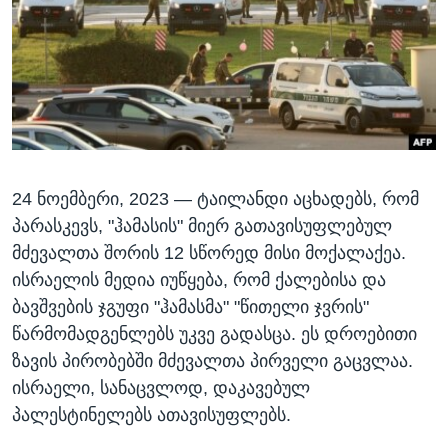
ᲡᲢᲣᲓᲘᲐ ᲕᲐᲨᲘᲜᲒᲢᲝᲜᲘ
ᲔᲙᲝᲜᲝᲛᲘᲙᲐ
Learning English
ᲯᲐᲜᲛᲠᲗᲔᲚᲝᲑᲐ
ᲗᲕᲐᲚᲘ ᲒᲕᲐᲓᲔᲕᲜᲔᲗ
ᲛᲔᲪᲜᲘᲔᲠᲔᲑᲐ
ᲘᲜᲢᲔᲠᲕᲘᲣ
ᲙᲣᲚᲢᲣᲠᲐ
ენები
24 ᲜᲝᲔᲛᲑᲔᲠᲘ, 2023 —
ტაილანდი აცხადებს, რომ
ᲒᲐᲚᲘᲚᲔᲝ
პარასკევს, "ჰამასის" მიერ გათავისუფლებულ
ᲓᲔᲖᲘᲜᲤᲝᲠᲛᲐᲪᲘᲐ
მძევალთა შორის 12 სწორედ მისი მოქალაქეა.
ისრაელის მედია იუწყება, რომ ქალებისა და
ბავშვების ჯგუფი "ჰამასმა" "წითელი ჯვრის"
წარმომადგენლებს უკვე გადასცა. ეს დროებითი
ზავის პირობებში მძევალთა პირველი გაცვლაა.
ისრაელი, სანაცვლოდ, დაკავებულ
პალესტინელებს ათავისუფლებს.