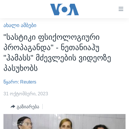
ბმულები
ხელმისაწვდომობისთვის
გადადით
ᲐᲮᲐᲚᲘ ᲐᲛᲑᲔᲑᲘ
ᲛᲗᲐᲕᲐᲠᲘ
მთავარზე
"სასტიკი ფსიქოლოგიური
გადადით
ᲐᲮᲐᲚᲘ ᲐᲛᲑᲔᲑᲘ
პროპაგანდა" - ნეთანიაჰუ
მთავარ
ᲡᲐᲥᲐᲠᲗᲕᲔᲚᲝ
ნავიგაციაზე
"ჰამასს" მძევლების ვიდეოზე
ᲐᲨᲨ
გადადით
პასუხობს
ძიებაზე
ᲐᲨᲨ-ᲘᲡ ᲐᲠᲩᲔᲕᲜᲔᲑᲘ 2024
წყარო: Reuters
ᲛᲡᲝᲤᲚᲘᲝ
ᲕᲘᲓᲔᲝᲔᲑᲘ
31 ოქტომბერი, 2023
ᲒᲐᲓᲐᲪᲔᲛᲔᲑᲘ
გაზიარება
ᲡᲮᲕᲐ ᲡᲘᲐᲮᲚᲔᲔᲑᲘ
ᲕᲐᲨᲘᲜᲒᲢᲝᲜᲘ ᲓᲦᲔᲡ
ᲠᲣᲡᲔᲗᲘᲡ ᲨᲔᲭᲠᲐ ᲣᲙᲠᲐᲘᲜᲐᲨᲘ
ᲮᲔᲓᲕᲐ ᲕᲐᲨᲘᲜᲒᲢᲝᲜᲘᲓᲐᲜ
ᲞᲝᲚᲘᲢᲘᲙᲐ