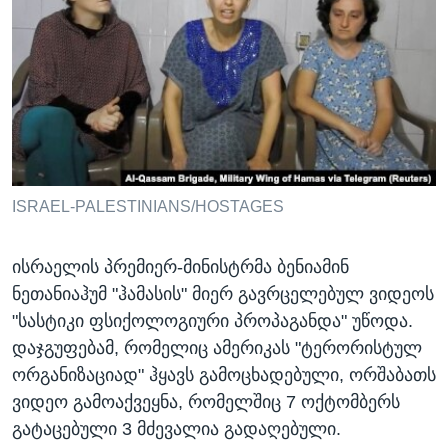
ᲡᲢᲣᲓᲘᲐ ᲕᲐᲨᲘᲜᲒᲢᲝᲜᲘ
ᲔᲙᲝᲜᲝᲛᲘᲙᲐ
Learning English
ᲯᲐᲜᲛᲠᲗᲔᲚᲝᲑᲐ
ᲗᲕᲐᲚᲘ ᲒᲕᲐᲓᲔᲕᲜᲔᲗ
ᲛᲔᲪᲜᲘᲔᲠᲔᲑᲐ
ᲘᲜᲢᲔᲠᲕᲘᲣ
ᲙᲣᲚᲢᲣᲠᲐ
ენები
ᲒᲐᲚᲘᲚᲔᲝ
ISRAEL-PALESTINIANS/HOSTAGES
ᲓᲔᲖᲘᲜᲤᲝᲠᲛᲐᲪᲘᲐ
ისრაელის პრემიერ-მინისტრმა ბენიამინ
ნეთანიაჰუმ "ჰამასის" მიერ გავრცელებულ ვიდეოს
"სასტიკი ფსიქოლოგიური პროპაგანდა" უწოდა.
დაჯგუფებამ, რომელიც ამერიკას "ტერორისტულ
ორგანიზაციად" ჰყავს გამოცხადებული, ორშაბათს
ვიდეო გამოაქვეყნა, რომელშიც 7 ოქტომბერს
გატაცებული 3 მძევალია გადაღებული.