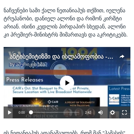
ნაჩვენები სამი ქალი ნეთანიაჰუს თქმით, იელენა
ტრუპანობი, დანიელ ალონი და რიმონ კირშტი
არიან. ისინი კედლის პირდაპირ სხედან, ალონი
კი პრემიერ-მინისტრს მიმართავს და აკრიტიკებს.
ანტისემიტიზმი და ისლამოფობია - მუქარა ამერიკული ორგანიზაციების ლიდერების მიმართ
by
ამერიკის ხმა
No media source currently available
0:00
2:42
ის ნეთანიაჰუს ადანაშაულებს, რომ მან "ჰამასის"