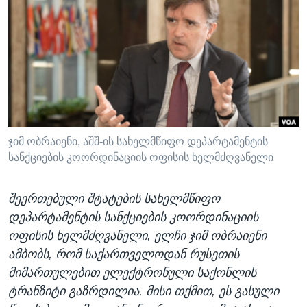
ᲡᲢᲣᲓᲘᲐ ᲕᲐᲨᲘᲜᲒᲢᲝᲜᲘ
ᲔᲙᲝᲜᲝᲛᲘᲙᲐ
Learning English
ᲯᲐᲜᲛᲠᲗᲔᲚᲝᲑᲐ
ᲗᲕᲐᲚᲘ ᲒᲕᲐᲓᲔᲕᲜᲔᲗ
ᲛᲔᲪᲜᲘᲔᲠᲔᲑᲐ
ᲘᲜᲢᲔᲠᲕᲘᲣ
ᲙᲣᲚᲢᲣᲠᲐ
ენები
ᲒᲐᲚᲘᲚᲔᲝ
ჯიმ ობრაიენი, აშშ-ის სახელმწიფო დეპარტამენტის
სანქციების კოორდინაციის ოფისის ხელმძღვანელი
ᲓᲔᲖᲘᲜᲤᲝᲠᲛᲐᲪᲘᲐ
შეერთებული შტატების სახელმწიფო
დეპარტამენტის სანქციების კოორდინაციის
ოფისის ხელმძღვანელი, ელჩი ჯიმ ობრაიენი
ამბობს, რომ საქართველოდან რუსეთის
მიმართულებით ელექტრონული საქონლის
ტრანზიტი გაზრდილია. მისი თქმით, ეს გასული