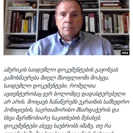
ᲡᲢᲣᲓᲘᲐ ᲕᲐᲨᲘᲜᲒᲢᲝᲜᲘ
ᲔᲙᲝᲜᲝᲛᲘᲙᲐ
Learning English
ᲯᲐᲜᲛᲠᲗᲔᲚᲝᲑᲐ
ᲗᲕᲐᲚᲘ ᲒᲕᲐᲓᲔᲕᲜᲔᲗ
ᲛᲔᲪᲜᲘᲔᲠᲔᲑᲐ
ᲘᲜᲢᲔᲠᲕᲘᲣ
ᲙᲣᲚᲢᲣᲠᲐ
ენები
ᲒᲐᲚᲘᲚᲔᲝ
ამერიკის საიდუმლო დოკუმენტების გაჟონვას
ᲓᲔᲖᲘᲜᲤᲝᲠᲛᲐᲪᲘᲐ
გამოხმაურება მთელ მსოფლიოში მოჰყვა.
საიდუმლო დოკუმენტები, რომელთა
ავთენტურობაც ჯერ ბოლომდე დადასტურებული
არ არის, მოიცავს ჩანაწერებს უკრაინის სამხედრო
პოზიციების, საერთაშორისო მხარდაჭერის და
სხვა მგრძნობიარე საკითხების შესახებ.
დოკუმენტები ასევე საუბრობს იმაზე, თუ რა