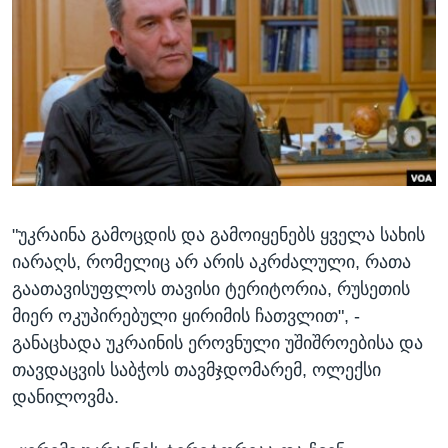
ᲡᲢᲣᲓᲘᲐ ᲕᲐᲨᲘᲜᲒᲢᲝᲜᲘ
ᲔᲙᲝᲜᲝᲛᲘᲙᲐ
Learning English
ᲯᲐᲜᲛᲠᲗᲔᲚᲝᲑᲐ
ᲗᲕᲐᲚᲘ ᲒᲕᲐᲓᲔᲕᲜᲔᲗ
ᲛᲔᲪᲜᲘᲔᲠᲔᲑᲐ
ᲘᲜᲢᲔᲠᲕᲘᲣ
ᲙᲣᲚᲢᲣᲠᲐ
ენები
ᲒᲐᲚᲘᲚᲔᲝ
"უკრაინა გამოცდის და გამოიყენებს ყველა სახის
ᲓᲔᲖᲘᲜᲤᲝᲠᲛᲐᲪᲘᲐ
იარაღს, რომელიც არ არის აკრძალული, რათა
გაათავისუფლოს თავისი ტერიტორია, რუსეთის
მიერ ოკუპირებული ყირიმის ჩათვლით", -
განაცხადა უკრაინის ეროვნული უშიშროებისა და
თავდაცვის საბჭოს თავმჯდომარემ, ოლექსი
დანილოვმა.