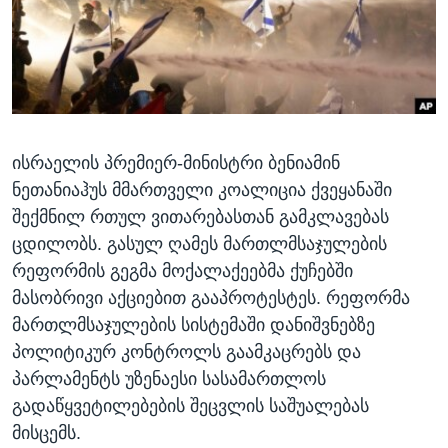
ᲡᲢᲣᲓᲘᲐ ᲕᲐᲨᲘᲜᲒᲢᲝᲜᲘ
ᲔᲙᲝᲜᲝᲛᲘᲙᲐ
Learning English
ᲯᲐᲜᲛᲠᲗᲔᲚᲝᲑᲐ
ᲗᲕᲐᲚᲘ ᲒᲕᲐᲓᲔᲕᲜᲔᲗ
ᲛᲔᲪᲜᲘᲔᲠᲔᲑᲐ
ᲘᲜᲢᲔᲠᲕᲘᲣ
ისრაელის პრემიერ-მინისტრი ბენიამინ
ᲙᲣᲚᲢᲣᲠᲐ
ენები
ნეთანიაჰუს მმართველი კოალიცია ქვეყანაში
ᲒᲐᲚᲘᲚᲔᲝ
შექმნილ რთულ ვითარებასთან გამკლავებას
ᲓᲔᲖᲘᲜᲤᲝᲠᲛᲐᲪᲘᲐ
ცდილობს. გასულ ღამეს მართლმსაჯულების
რეფორმის გეგმა მოქალაქეებმა ქუჩებში
მასობრივი აქციებით გააპროტესტეს. რეფორმა
მართლმსაჯულების სისტემაში დანიშვნებზე
პოლიტიკურ კონტროლს გაამკაცრებს და
პარლამენტს უზენაესი სასამართლოს
გადაწყვეტილებების შეცვლის საშუალებას
მისცემს.