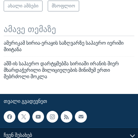
ახალი ამბები
მსოფლიო
ამავე თემაზე
ამერიკამ სირია-ერაყის საზღვარზე საჰაერო იერიში
მიიტანა
აშშ-ის საჰაერო დარტყმებმა სირიაში ირანის მიერ
მხარდაჭერილი მილიციელების მინიმუმ ერთი
მებრძოლი მოკლა
ᲗᲕᲐᲚᲘ ᲒᲕᲐᲓᲔᲕᲜᲔᲗ
ᲩᲕᲔᲜ ᲨᲔᲡᲐᲮᲔᲑ