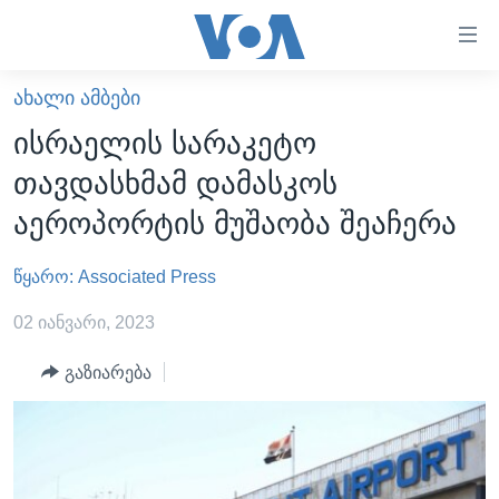
ბმულები
ხელმისაწვდომობისთვის
გადადით
ᲐᲮᲐᲚᲘ ᲐᲛᲑᲔᲑᲘ
ᲛᲗᲐᲕᲐᲠᲘ
მთავარზე
ისრაელის სარაკეტო
გადადით
ᲐᲮᲐᲚᲘ ᲐᲛᲑᲔᲑᲘ
თავდასხმამ დამასკოს
მთავარ
ᲡᲐᲥᲐᲠᲗᲕᲔᲚᲝ
ნავიგაციაზე
აეროპორტის მუშაობა შეაჩერა
ᲐᲨᲨ
გადადით
ძიებაზე
წყარო: Associated Press
ᲐᲨᲨ-ᲘᲡ ᲐᲠᲩᲔᲕᲜᲔᲑᲘ 2024
ᲛᲡᲝᲤᲚᲘᲝ
02 იანვარი, 2023
ᲕᲘᲓᲔᲝᲔᲑᲘ
გაზიარება
ᲒᲐᲓᲐᲪᲔᲛᲔᲑᲘ
ᲡᲮᲕᲐ ᲡᲘᲐᲮᲚᲔᲔᲑᲘ
ᲕᲐᲨᲘᲜᲒᲢᲝᲜᲘ ᲓᲦᲔᲡ
ᲠᲣᲡᲔᲗᲘᲡ ᲨᲔᲭᲠᲐ ᲣᲙᲠᲐᲘᲜᲐᲨᲘ
ᲮᲔᲓᲕᲐ ᲕᲐᲨᲘᲜᲒᲢᲝᲜᲘᲓᲐᲜ
ᲞᲝᲚᲘᲢᲘᲙᲐ