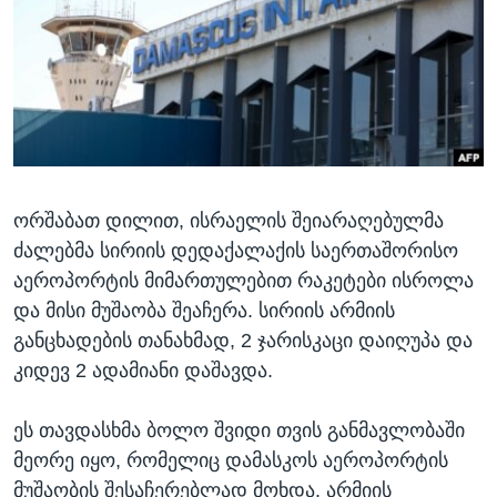
ᲡᲢᲣᲓᲘᲐ ᲕᲐᲨᲘᲜᲒᲢᲝᲜᲘ
ᲔᲙᲝᲜᲝᲛᲘᲙᲐ
Learning English
ᲯᲐᲜᲛᲠᲗᲔᲚᲝᲑᲐ
ᲗᲕᲐᲚᲘ ᲒᲕᲐᲓᲔᲕᲜᲔᲗ
ᲛᲔᲪᲜᲘᲔᲠᲔᲑᲐ
ᲘᲜᲢᲔᲠᲕᲘᲣ
ᲙᲣᲚᲢᲣᲠᲐ
ენები
ორშაბათ დილით, ისრაელის შეიარაღებულმა
ᲒᲐᲚᲘᲚᲔᲝ
ძალებმა სირიის დედაქალაქის საერთაშორისო
ᲓᲔᲖᲘᲜᲤᲝᲠᲛᲐᲪᲘᲐ
აეროპორტის მიმართულებით რაკეტები ისროლა
და მისი მუშაობა შეაჩერა. სირიის არმიის
განცხადების თანახმად, 2 ჯარისკაცი დაიღუპა და
კიდევ 2 ადამიანი დაშავდა.
ეს თავდასხმა ბოლო შვიდი თვის განმავლობაში
მეორე იყო, რომელიც დამასკოს აეროპორტის
მუშაობის შესაჩერებლად მოხდა. არმიის