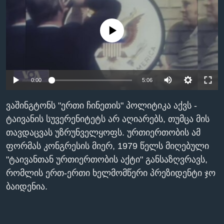
ᲡᲢᲣᲓᲘᲐ ᲕᲐᲨᲘᲜᲒᲢᲝᲜᲘ
ᲔᲙᲝᲜᲝᲛᲘᲙᲐ
Learning English
ᲯᲐᲜᲛᲠᲗᲔᲚᲝᲑᲐ
No media source currently available
ᲗᲕᲐᲚᲘ ᲒᲕᲐᲓᲔᲕᲜᲔᲗ
ᲛᲔᲪᲜᲘᲔᲠᲔᲑᲐ
ᲘᲜᲢᲔᲠᲕᲘᲣ
0:00
5:06
ᲙᲣᲚᲢᲣᲠᲐ
ენები
ᲒᲐᲚᲘᲚᲔᲝ
ვაშინგტონს "ერთი ჩინეთის" პოლიტიკა აქვს -
ᲓᲔᲖᲘᲜᲤᲝᲠᲛᲐᲪᲘᲐ
ტაივანის სუვერენიტეტს არ აღიარებს, თუმცა მის
თავდაცვას უზრუნველყოფს. ურთიერთობის ამ
ფორმას კონგრესის მიერ, 1979 წელს მიღებული
"ტაივანთან ურთიერთობის აქტი" განსაზღვრავს,
რომლის ერთ-ერთი ხელმომწერი პრეზიდენტი ჯო
ბაიდენია.