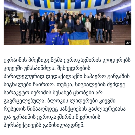
ᲡᲢᲣᲓᲘᲐ ᲕᲐᲨᲘᲜᲒᲢᲝᲜᲘ
ᲔᲙᲝᲜᲝᲛᲘᲙᲐ
Learning English
ᲯᲐᲜᲛᲠᲗᲔᲚᲝᲑᲐ
ᲗᲕᲐᲚᲘ ᲒᲕᲐᲓᲔᲕᲜᲔᲗ
ᲛᲔᲪᲜᲘᲔᲠᲔᲑᲐ
ᲘᲜᲢᲔᲠᲕᲘᲣ
ᲙᲣᲚᲢᲣᲠᲐ
ენები
უკრაინის პრეზიდენტმა ევროკავშირის ლიდერებს
ᲒᲐᲚᲘᲚᲔᲝ
კიეევში უმასპინძლა. შეხვედრების
ᲓᲔᲖᲘᲜᲤᲝᲠᲛᲐᲪᲘᲐ
პარალელურად დედაქალაქში საჰაერო განგაშის
სიგნალები ჩაირთო. თუმცა, სიგნალების შემდეგ
სარაკეტო იერიშის შესახებ ცნობები არ
გავრცელებულა. ბლოკის ლიდერები კიევში
რუსეთის წინააღმდეგ სანქციების გაძლიერებასა
და უკრაინის ევროკავშირში წევრობის
პერსპექტივებს განიხილავდნენ.