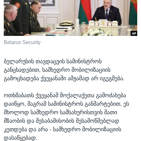
ᲡᲢᲣᲓᲘᲐ ᲕᲐᲨᲘᲜᲒᲢᲝᲜᲘ
ᲔᲙᲝᲜᲝᲛᲘᲙᲐ
Learning English
ᲯᲐᲜᲛᲠᲗᲔᲚᲝᲑᲐ
ᲗᲕᲐᲚᲘ ᲒᲕᲐᲓᲔᲕᲜᲔᲗ
ᲛᲔᲪᲜᲘᲔᲠᲔᲑᲐ
ᲘᲜᲢᲔᲠᲕᲘᲣ
Belarus Security
ᲙᲣᲚᲢᲣᲠᲐ
ენები
ბელარუსის თავდაცვის სამინისტროს
ᲒᲐᲚᲘᲚᲔᲝ
განცხადებით, სამხედრო მობილიზაციის
ᲓᲔᲖᲘᲜᲤᲝᲠᲛᲐᲪᲘᲐ
გამოცხადება ქვეყანაში ამჟამად არ იგეგმება.
ოთხშაბათს ქვეყანამ მოქალაქეთა გამოძახება
დაიწყო, მაგრამ სამინისტროს განმარტებით, ეს
მხოლოდ სამხედრო სამსახურისთვის მათი
მზაობის და შესაბამისობის შესამოწმებლად
კეთდება და არა - სამხედრო მობილიზაციის
დასაწყებად.