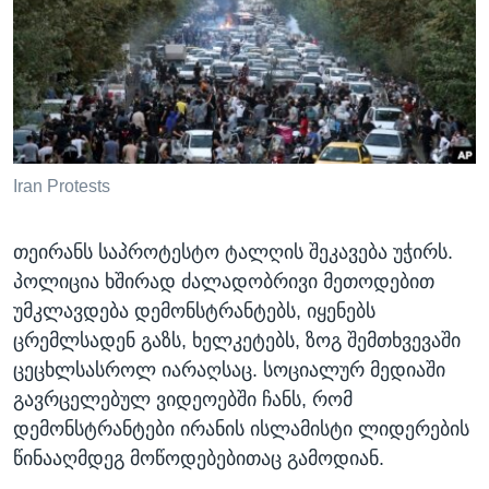
ᲡᲢᲣᲓᲘᲐ ᲕᲐᲨᲘᲜᲒᲢᲝᲜᲘ
ᲔᲙᲝᲜᲝᲛᲘᲙᲐ
Learning English
ᲯᲐᲜᲛᲠᲗᲔᲚᲝᲑᲐ
ᲗᲕᲐᲚᲘ ᲒᲕᲐᲓᲔᲕᲜᲔᲗ
ᲛᲔᲪᲜᲘᲔᲠᲔᲑᲐ
ᲘᲜᲢᲔᲠᲕᲘᲣ
ᲙᲣᲚᲢᲣᲠᲐ
Iran Protests
ენები
ᲒᲐᲚᲘᲚᲔᲝ
თეირანს საპროტესტო ტალღის შეკავება უჭირს.
ᲓᲔᲖᲘᲜᲤᲝᲠᲛᲐᲪᲘᲐ
პოლიცია ხშირად ძალადობრივი მეთოდებით
უმკლავდება დემონსტრანტებს, იყენებს
ცრემლსადენ გაზს, ხელკეტებს, ზოგ შემთხვევაში
ცეცხლსასროლ იარაღსაც. სოციალურ მედიაში
გავრცელებულ ვიდეოებში ჩანს, რომ
დემონსტრანტები ირანის ისლამისტი ლიდერების
წინააღმდეგ მოწოდებებითაც გამოდიან.