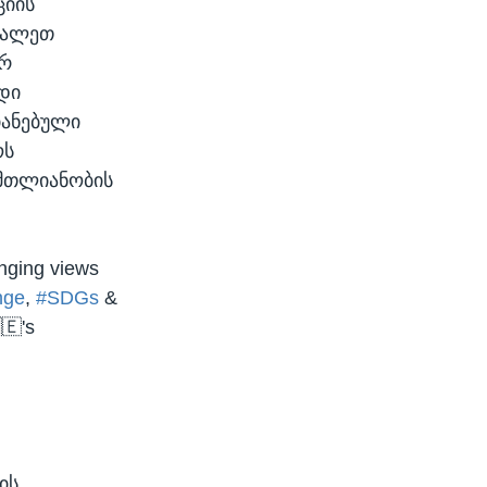
ციის
ცვალეთ
ურ
დი
იანებული
ოს
 მთლიანობის
nging views
nge
,
#SDGs
&
🇪's
ის