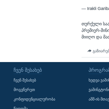
— Irakli Gari
თურქული საა
პრემიერ-მინ
მიიღო და მა
გაზიარე
ᲩᲕᲔᲜ ᲨᲔᲡᲐᲮᲔᲑ
ᲞᲠᲝᲒᲠᲐᲛ
Learning English
ჩვენ შესახებ
ხედვა ვაშ
ᲗᲕᲐᲚᲘ ᲒᲕᲐᲓᲔᲕᲜᲔᲗ
მოგვწერეთ
ვაშინგტონ
კონფიდენციალურობა
აშშ-ის მთ
წვდომა