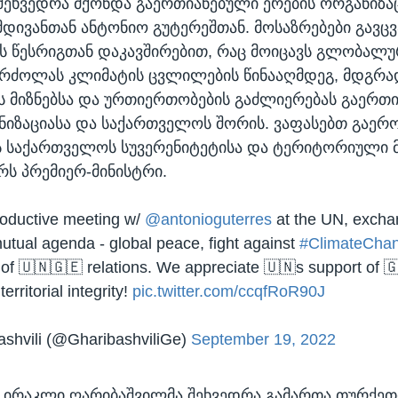
შეხვედრა მქონდა გაერთიანებული ერების ორგანიზა
დივანთან ანტონიო გუტერეშთან. მოსაზრებები გავ
 წესრიგთან დაკავშირებით, რაც მოიცავს გლობალ
ბრძოლას კლიმატის ცვლილების წინააღმდეგ, მდგრა
ს მიზნებსა და ურთიერთობების გაძლიერებას გაერთ
ნიზაციასა და საქართველოს შორის. ვაფასებთ გაერ
ს საქართველოს სუვერენიტეტისა და ტერიტორიული
რს პრემიერ-მინისტრი.
roductive meeting w/
@antonioguterres
at the UN, excha
utual agenda - global peace, fight against
#ClimateCha
of 🇺🇳🇬🇪 relations. We appreciate 🇺🇳s support of 
erritorial integrity!
pic.twitter.com/ccqfRoR90J
bashvili (@GharibashviliGe)
September 19, 2022
, ირაკლი ღარიბაშვილმა შეხვედრა გამართა თურქეთ