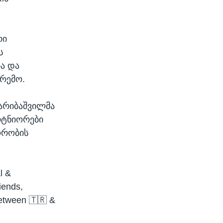
რი
ს
ა და
არემო.
არიბაშვილმა
რტნიორები
ორობის
l &
iends,
between 🇹🇷 &