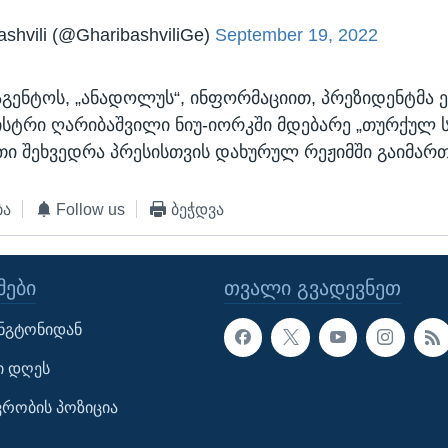
bashvili (@GharibashviliGe)
September 19, 2022
გენტოს, „ანადოლუს“, ინფორმაციით, პრეზიდენტმა 
ისტრი ღარიბაშვილი ნიუ-იორკში მდებარე „თურქულ 
თი შეხვედრა პრესისთვის დახურულ რეჟიმში გაიმართ
ბა
Follow us
ბეჭდვა
ᲔᲑᲘ
ᲗᲕᲐᲚᲘ ᲒᲕᲐᲓᲔᲕᲜᲔᲗ
ინგტონიდან
ი დღეს
ავრობის პოზიცია