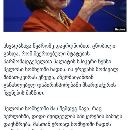
ᲡᲢᲣᲓᲘᲐ ᲕᲐᲨᲘᲜᲒᲢᲝᲜᲘ
ᲔᲙᲝᲜᲝᲛᲘᲙᲐ
Learning English
ᲯᲐᲜᲛᲠᲗᲔᲚᲝᲑᲐ
ᲗᲕᲐᲚᲘ ᲒᲕᲐᲓᲔᲕᲜᲔᲗ
ᲛᲔᲪᲜᲘᲔᲠᲔᲑᲐ
ᲘᲜᲢᲔᲠᲕᲘᲣ
სხვადასხვა წყაროზე დაყრდნობით, ცნობილი
ᲙᲣᲚᲢᲣᲠᲐ
ენები
გახდა, რომ შეერთებული შტატების
ᲒᲐᲚᲘᲚᲔᲝ
წარმომადგენელთა პალატის სპიკერი ნენსი
ᲓᲔᲖᲘᲜᲤᲝᲠᲛᲐᲪᲘᲐ
პელოსი სომხეთში ჩადის. ის ერევანს მომავალ
შაბათ-კვირას ეწვევა, აზერბაიჯანთან
განახლებულ დაპირისპირებაში მხარდაჭერის
ჩვენების მიზნით.
პელოსი სომხეთში მას შემდეგ ჩავა, რაც
ბერლინში, დიდი შვიდეულის სპიკერების სამიტს
დაესწრება. მასთან ერთად სომხეთში ჩადის