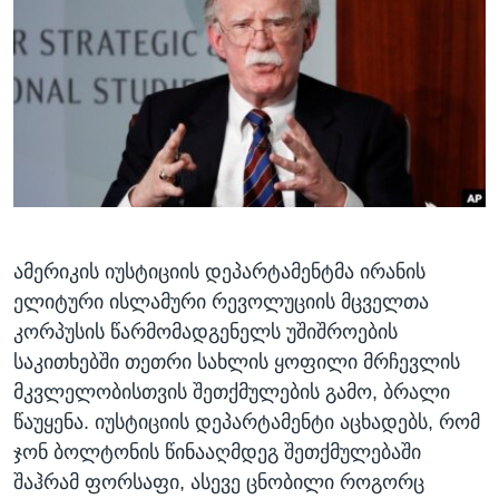
ᲡᲢᲣᲓᲘᲐ ᲕᲐᲨᲘᲜᲒᲢᲝᲜᲘ
ᲔᲙᲝᲜᲝᲛᲘᲙᲐ
Learning English
ᲯᲐᲜᲛᲠᲗᲔᲚᲝᲑᲐ
ᲗᲕᲐᲚᲘ ᲒᲕᲐᲓᲔᲕᲜᲔᲗ
ᲛᲔᲪᲜᲘᲔᲠᲔᲑᲐ
ᲘᲜᲢᲔᲠᲕᲘᲣ
ᲙᲣᲚᲢᲣᲠᲐ
ენები
ᲒᲐᲚᲘᲚᲔᲝ
ᲓᲔᲖᲘᲜᲤᲝᲠᲛᲐᲪᲘᲐ
ამერიკის იუსტიციის დეპარტამენტმა ირანის
ელიტური ისლამური რევოლუციის მცველთა
კორპუსის წარმომადგენელს უშიშროების
საკითხებში თეთრი სახლის ყოფილი მრჩევლის
მკვლელობისთვის შეთქმულების გამო, ბრალი
წაუყენა. იუსტიციის დეპარტამენტი აცხადებს, რომ
ჯონ ბოლტონის წინააღმდეგ შეთქმულებაში
შაჰრამ ფორსაფი, ასევე ცნობილი როგორც