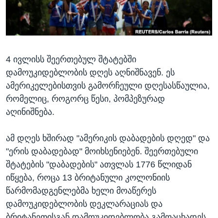
ᲡᲢᲣᲓᲘᲐ ᲕᲐᲨᲘᲜᲒᲢᲝᲜᲘ
ᲔᲙᲝᲜᲝᲛᲘᲙᲐ
Learning English
ᲯᲐᲜᲛᲠᲗᲔᲚᲝᲑᲐ
ᲗᲕᲐᲚᲘ ᲒᲕᲐᲓᲔᲕᲜᲔᲗ
ᲛᲔᲪᲜᲘᲔᲠᲔᲑᲐ
4 ივლისს შეერთებულ შტატებში
ᲘᲜᲢᲔᲠᲕᲘᲣ
დამოუკიდებლობის დღეს აღნიშნავენ. ეს
ᲙᲣᲚᲢᲣᲠᲐ
ამერიკელებისთვის გამორჩეული დღესასწაულია,
ენები
ᲒᲐᲚᲘᲚᲔᲝ
რომელიც, როგორც წესი, პომპეზურად
აღინიშნება.
ᲓᲔᲖᲘᲜᲤᲝᲠᲛᲐᲪᲘᲐ
ამ დღეს ხშირად "ამერიკის დაბადების დღედ" და
"ერის დაბადებად" მოიხსენიებენ. შეერთებული
შტატების "დაბადების" ათვლას 1776 წლიდან
იწყება, როცა 13 ბრიტანული კოლონიის
წარმომადგენლებმა ხელი მოაწერეს
დამოუკიდებლობის დეკლარაციას და
ბრიტანეთისგან დამოუკიდებლობა გამოაცხადეს.