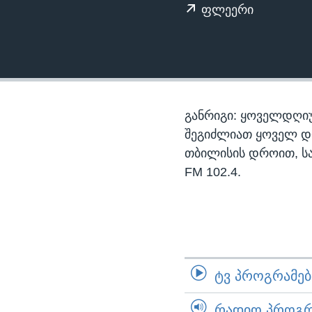
ᲡᲢᲣᲓᲘᲐ ᲕᲐᲨᲘᲜᲒᲢᲝᲜᲘ
ᲔᲙᲝᲜᲝᲛᲘᲙᲐ
ფლეერი
ᲯᲐᲜᲛᲠᲗᲔᲚᲝᲑᲐ
ᲛᲔᲪᲜᲘᲔᲠᲔᲑᲐ
ᲘᲜᲢᲔᲠᲕᲘᲣ
ᲙᲣᲚᲢᲣᲠᲐ
განრიგი: ყოველდღიუ
ᲒᲐᲚᲘᲚᲔᲝ
შეგიძლიათ ყოველ დღე,
თბილისის დროით, ს
ᲓᲔᲖᲘᲜᲤᲝᲠᲛᲐᲪᲘᲐ
FM 102.4.
ᲢᲕ ᲞᲠᲝᲒᲠᲐᲛᲔᲑᲘ
ᲠᲐᲓᲘᲝ ᲞᲠᲝᲒᲠᲐ