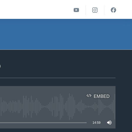
ა
EMBED
able
14:59