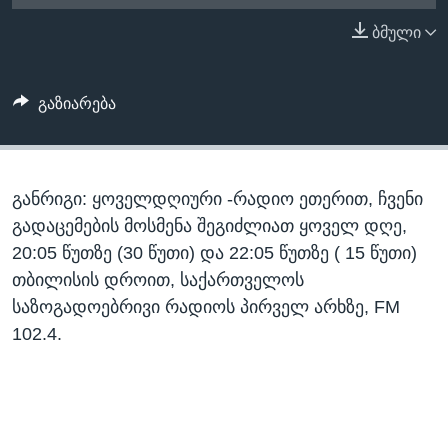
ᲡᲢᲣᲓᲘᲐ ᲕᲐᲨᲘᲜᲒᲢᲝᲜᲘ
ᲔᲙᲝᲜᲝᲛᲘᲙᲐ
ბმული
Learning English
ᲯᲐᲜᲛᲠᲗᲔᲚᲝᲑᲐ
ᲗᲕᲐᲚᲘ ᲒᲕᲐᲓᲔᲕᲜᲔᲗ
ᲛᲔᲪᲜᲘᲔᲠᲔᲑᲐ
გაზიარება
ᲘᲜᲢᲔᲠᲕᲘᲣ
ᲙᲣᲚᲢᲣᲠᲐ
ენები
განრიგი: ყოველდღიური -რადიო ეთერით, ჩვენი
ᲒᲐᲚᲘᲚᲔᲝ
გადაცემების მოსმენა შეგიძლიათ ყოველ დღე,
ᲓᲔᲖᲘᲜᲤᲝᲠᲛᲐᲪᲘᲐ
20:05 წუთზე (30 წუთი) და 22:05 წუთზე ( 15 წუთი)
თბილისის დროით, საქართველოს
საზოგადოებრივი რადიოს პირველ არხზე, FM
102.4.