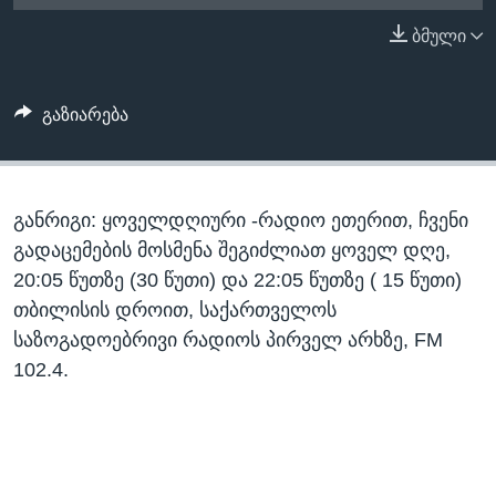
ᲡᲢᲣᲓᲘᲐ ᲕᲐᲨᲘᲜᲒᲢᲝᲜᲘ
ᲔᲙᲝᲜᲝᲛᲘᲙᲐ
ბმული
Learning English
ᲯᲐᲜᲛᲠᲗᲔᲚᲝᲑᲐ
ᲗᲕᲐᲚᲘ ᲒᲕᲐᲓᲔᲕᲜᲔᲗ
ᲛᲔᲪᲜᲘᲔᲠᲔᲑᲐ
გაზიარება
ᲘᲜᲢᲔᲠᲕᲘᲣ
ᲙᲣᲚᲢᲣᲠᲐ
ენები
განრიგი: ყოველდღიური -რადიო ეთერით, ჩვენი
ᲒᲐᲚᲘᲚᲔᲝ
გადაცემების მოსმენა შეგიძლიათ ყოველ დღე,
ᲓᲔᲖᲘᲜᲤᲝᲠᲛᲐᲪᲘᲐ
20:05 წუთზე (30 წუთი) და 22:05 წუთზე ( 15 წუთი)
თბილისის დროით, საქართველოს
საზოგადოებრივი რადიოს პირველ არხზე, FM
102.4.