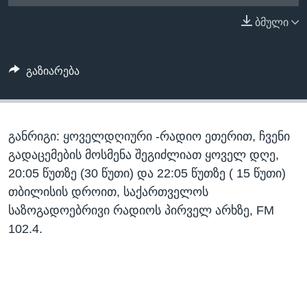
ᲡᲢᲣᲓᲘᲐ ᲕᲐᲨᲘᲜᲒᲢᲝᲜᲘ
ᲔᲙᲝᲜᲝᲛᲘᲙᲐ
ბმული
Learning English
ᲯᲐᲜᲛᲠᲗᲔᲚᲝᲑᲐ
ᲗᲕᲐᲚᲘ ᲒᲕᲐᲓᲔᲕᲜᲔᲗ
ᲛᲔᲪᲜᲘᲔᲠᲔᲑᲐ
გაზიარება
ᲘᲜᲢᲔᲠᲕᲘᲣ
ᲙᲣᲚᲢᲣᲠᲐ
ენები
განრიგი: ყოველდღიური -რადიო ეთერით, ჩვენი
ᲒᲐᲚᲘᲚᲔᲝ
გადაცემების მოსმენა შეგიძლიათ ყოველ დღე,
ᲓᲔᲖᲘᲜᲤᲝᲠᲛᲐᲪᲘᲐ
20:05 წუთზე (30 წუთი) და 22:05 წუთზე ( 15 წუთი)
თბილისის დროით, საქართველოს
საზოგადოებრივი რადიოს პირველ არხზე, FM
102.4.