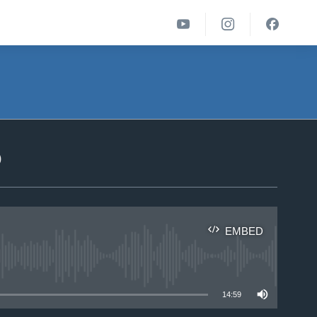
ა
EMBED
able
14:59