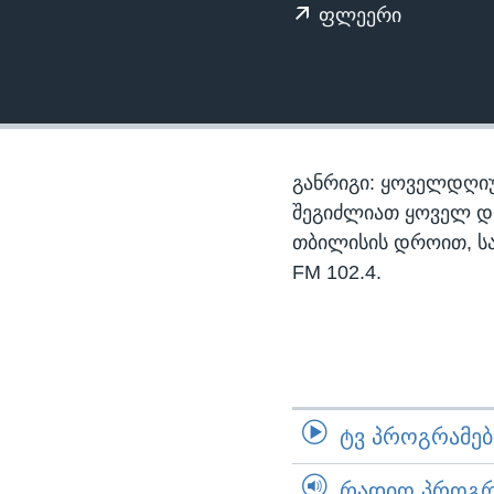
ᲡᲢᲣᲓᲘᲐ ᲕᲐᲨᲘᲜᲒᲢᲝᲜᲘ
ᲔᲙᲝᲜᲝᲛᲘᲙᲐ
ფლეერი
ᲯᲐᲜᲛᲠᲗᲔᲚᲝᲑᲐ
ᲛᲔᲪᲜᲘᲔᲠᲔᲑᲐ
ᲘᲜᲢᲔᲠᲕᲘᲣ
ᲙᲣᲚᲢᲣᲠᲐ
განრიგი: ყოველდღიუ
ᲒᲐᲚᲘᲚᲔᲝ
შეგიძლიათ ყოველ დღე,
თბილისის დროით, ს
ᲓᲔᲖᲘᲜᲤᲝᲠᲛᲐᲪᲘᲐ
FM 102.4.
ᲢᲕ ᲞᲠᲝᲒᲠᲐᲛᲔᲑᲘ
ᲠᲐᲓᲘᲝ ᲞᲠᲝᲒᲠᲐ