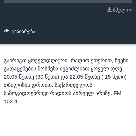
ᲡᲢᲣᲓᲘᲐ ᲕᲐᲨᲘᲜᲒᲢᲝᲜᲘ
ᲔᲙᲝᲜᲝᲛᲘᲙᲐ
ბმული
Learning English
ᲯᲐᲜᲛᲠᲗᲔᲚᲝᲑᲐ
ᲗᲕᲐᲚᲘ ᲒᲕᲐᲓᲔᲕᲜᲔᲗ
ᲛᲔᲪᲜᲘᲔᲠᲔᲑᲐ
გაზიარება
ᲘᲜᲢᲔᲠᲕᲘᲣ
ᲙᲣᲚᲢᲣᲠᲐ
ენები
განრიგი: ყოველდღიური -რადიო ეთერით, ჩვენი
ᲒᲐᲚᲘᲚᲔᲝ
გადაცემების მოსმენა შეგიძლიათ ყოველ დღე,
ᲓᲔᲖᲘᲜᲤᲝᲠᲛᲐᲪᲘᲐ
20:05 წუთზე (30 წუთი) და 22:05 წუთზე ( 15 წუთი)
თბილისის დროით, საქართველოს
საზოგადოებრივი რადიოს პირველ არხზე, FM
102.4.