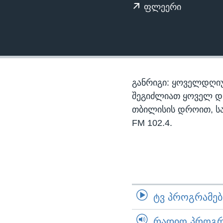
ᲡᲢᲣᲓᲘᲐ ᲕᲐᲨᲘᲜᲒᲢᲝᲜᲘ
ᲔᲙᲝᲜᲝᲛᲘᲙᲐ
ფლეერი
ᲯᲐᲜᲛᲠᲗᲔᲚᲝᲑᲐ
ᲛᲔᲪᲜᲘᲔᲠᲔᲑᲐ
ᲘᲜᲢᲔᲠᲕᲘᲣ
ᲙᲣᲚᲢᲣᲠᲐ
განრიგი: ყოველდღიუ
ᲒᲐᲚᲘᲚᲔᲝ
შეგიძლიათ ყოველ დღე,
თბილისის დროით, ს
ᲓᲔᲖᲘᲜᲤᲝᲠᲛᲐᲪᲘᲐ
FM 102.4.
ᲢᲕ ᲞᲠᲝᲒᲠᲐᲛᲔᲑᲘ
ᲠᲐᲓᲘᲝ ᲞᲠᲝᲒᲠᲐ