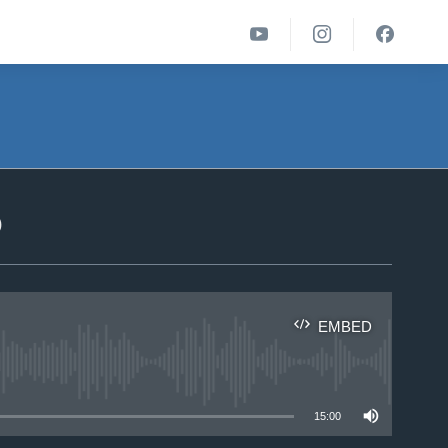
ა
EMBED
able
15:00