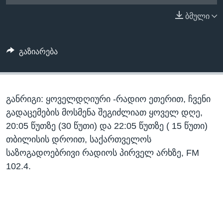
ᲡᲢᲣᲓᲘᲐ ᲕᲐᲨᲘᲜᲒᲢᲝᲜᲘ
ᲔᲙᲝᲜᲝᲛᲘᲙᲐ
ბმული
Learning English
ᲯᲐᲜᲛᲠᲗᲔᲚᲝᲑᲐ
ᲗᲕᲐᲚᲘ ᲒᲕᲐᲓᲔᲕᲜᲔᲗ
ᲛᲔᲪᲜᲘᲔᲠᲔᲑᲐ
გაზიარება
ᲘᲜᲢᲔᲠᲕᲘᲣ
ᲙᲣᲚᲢᲣᲠᲐ
ენები
განრიგი: ყოველდღიური -რადიო ეთერით, ჩვენი
ᲒᲐᲚᲘᲚᲔᲝ
გადაცემების მოსმენა შეგიძლიათ ყოველ დღე,
ᲓᲔᲖᲘᲜᲤᲝᲠᲛᲐᲪᲘᲐ
20:05 წუთზე (30 წუთი) და 22:05 წუთზე ( 15 წუთი)
თბილისის დროით, საქართველოს
საზოგადოებრივი რადიოს პირველ არხზე, FM
102.4.