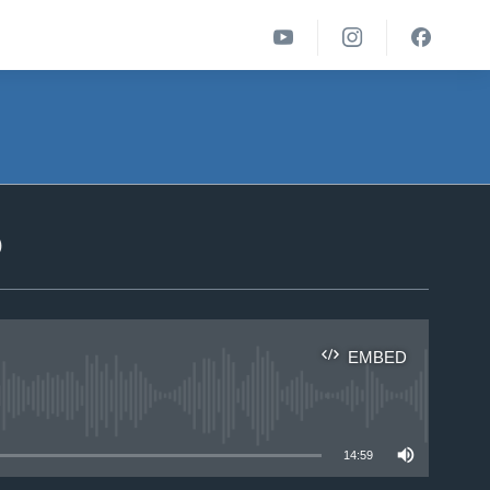
ა
EMBED
able
14:59