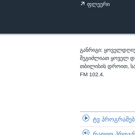
ᲡᲢᲣᲓᲘᲐ ᲕᲐᲨᲘᲜᲒᲢᲝᲜᲘ
ᲔᲙᲝᲜᲝᲛᲘᲙᲐ
ფლეერი
ᲯᲐᲜᲛᲠᲗᲔᲚᲝᲑᲐ
ᲛᲔᲪᲜᲘᲔᲠᲔᲑᲐ
ᲘᲜᲢᲔᲠᲕᲘᲣ
ᲙᲣᲚᲢᲣᲠᲐ
განრიგი: ყოველდღიუ
ᲒᲐᲚᲘᲚᲔᲝ
შეგიძლიათ ყოველ დღე,
თბილისის დროით, ს
ᲓᲔᲖᲘᲜᲤᲝᲠᲛᲐᲪᲘᲐ
FM 102.4.
ᲢᲕ ᲞᲠᲝᲒᲠᲐᲛᲔᲑᲘ
ᲠᲐᲓᲘᲝ ᲞᲠᲝᲒᲠᲐ