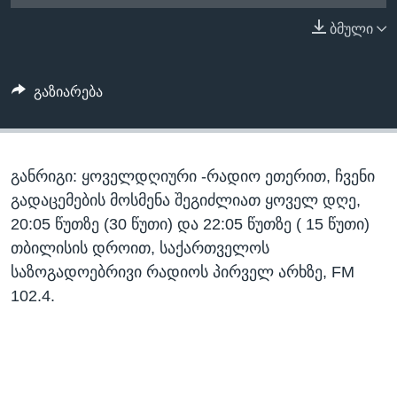
ᲡᲢᲣᲓᲘᲐ ᲕᲐᲨᲘᲜᲒᲢᲝᲜᲘ
ᲔᲙᲝᲜᲝᲛᲘᲙᲐ
ბმული
Learning English
ᲯᲐᲜᲛᲠᲗᲔᲚᲝᲑᲐ
ᲗᲕᲐᲚᲘ ᲒᲕᲐᲓᲔᲕᲜᲔᲗ
ᲛᲔᲪᲜᲘᲔᲠᲔᲑᲐ
გაზიარება
ᲘᲜᲢᲔᲠᲕᲘᲣ
ᲙᲣᲚᲢᲣᲠᲐ
ენები
განრიგი: ყოველდღიური -რადიო ეთერით, ჩვენი
ᲒᲐᲚᲘᲚᲔᲝ
გადაცემების მოსმენა შეგიძლიათ ყოველ დღე,
ᲓᲔᲖᲘᲜᲤᲝᲠᲛᲐᲪᲘᲐ
20:05 წუთზე (30 წუთი) და 22:05 წუთზე ( 15 წუთი)
თბილისის დროით, საქართველოს
საზოგადოებრივი რადიოს პირველ არხზე, FM
102.4.