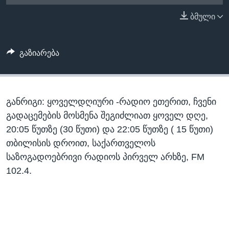
ᲡᲢᲣᲓᲘᲐ ᲕᲐᲨᲘᲜᲒᲢᲝᲜᲘ
ᲔᲙᲝᲜᲝᲛᲘᲙᲐ
ბმული
Learning English
ᲯᲐᲜᲛᲠᲗᲔᲚᲝᲑᲐ
ᲗᲕᲐᲚᲘ ᲒᲕᲐᲓᲔᲕᲜᲔᲗ
ᲛᲔᲪᲜᲘᲔᲠᲔᲑᲐ
გაზიარება
ᲘᲜᲢᲔᲠᲕᲘᲣ
ᲙᲣᲚᲢᲣᲠᲐ
ენები
განრიგი: ყოველდღიური -რადიო ეთერით, ჩვენი
ᲒᲐᲚᲘᲚᲔᲝ
გადაცემების მოსმენა შეგიძლიათ ყოველ დღე,
ᲓᲔᲖᲘᲜᲤᲝᲠᲛᲐᲪᲘᲐ
20:05 წუთზე (30 წუთი) და 22:05 წუთზე ( 15 წუთი)
თბილისის დროით, საქართველოს
საზოგადოებრივი რადიოს პირველ არხზე, FM
102.4.