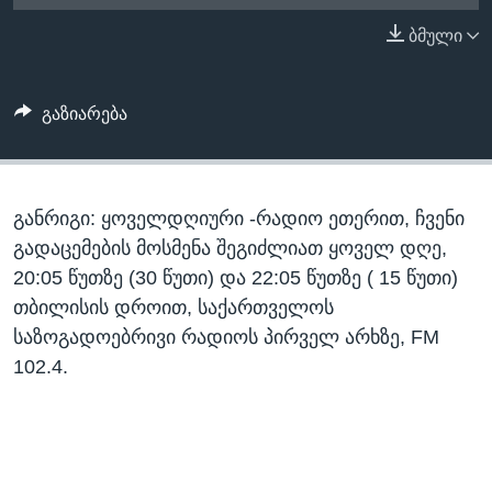
ᲡᲢᲣᲓᲘᲐ ᲕᲐᲨᲘᲜᲒᲢᲝᲜᲘ
ᲔᲙᲝᲜᲝᲛᲘᲙᲐ
ბმული
Learning English
ᲯᲐᲜᲛᲠᲗᲔᲚᲝᲑᲐ
ᲗᲕᲐᲚᲘ ᲒᲕᲐᲓᲔᲕᲜᲔᲗ
ᲛᲔᲪᲜᲘᲔᲠᲔᲑᲐ
გაზიარება
ᲘᲜᲢᲔᲠᲕᲘᲣ
ᲙᲣᲚᲢᲣᲠᲐ
ენები
განრიგი: ყოველდღიური -რადიო ეთერით, ჩვენი
ᲒᲐᲚᲘᲚᲔᲝ
გადაცემების მოსმენა შეგიძლიათ ყოველ დღე,
ᲓᲔᲖᲘᲜᲤᲝᲠᲛᲐᲪᲘᲐ
20:05 წუთზე (30 წუთი) და 22:05 წუთზე ( 15 წუთი)
თბილისის დროით, საქართველოს
საზოგადოებრივი რადიოს პირველ არხზე, FM
102.4.