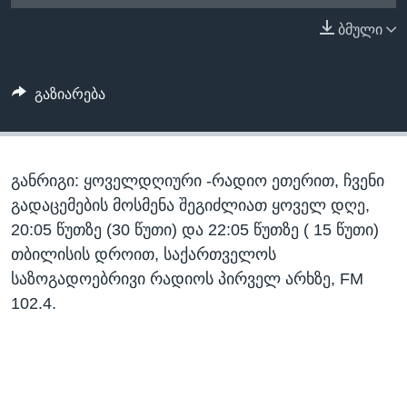
ᲡᲢᲣᲓᲘᲐ ᲕᲐᲨᲘᲜᲒᲢᲝᲜᲘ
ᲔᲙᲝᲜᲝᲛᲘᲙᲐ
ბმული
Learning English
ᲯᲐᲜᲛᲠᲗᲔᲚᲝᲑᲐ
ᲗᲕᲐᲚᲘ ᲒᲕᲐᲓᲔᲕᲜᲔᲗ
ᲛᲔᲪᲜᲘᲔᲠᲔᲑᲐ
გაზიარება
ᲘᲜᲢᲔᲠᲕᲘᲣ
ᲙᲣᲚᲢᲣᲠᲐ
ენები
განრიგი: ყოველდღიური -რადიო ეთერით, ჩვენი
ᲒᲐᲚᲘᲚᲔᲝ
გადაცემების მოსმენა შეგიძლიათ ყოველ დღე,
ᲓᲔᲖᲘᲜᲤᲝᲠᲛᲐᲪᲘᲐ
20:05 წუთზე (30 წუთი) და 22:05 წუთზე ( 15 წუთი)
თბილისის დროით, საქართველოს
საზოგადოებრივი რადიოს პირველ არხზე, FM
102.4.