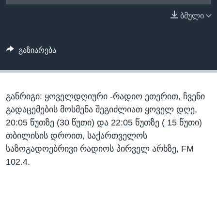
ᲡᲢᲣᲓᲘᲐ ᲕᲐᲨᲘᲜᲒᲢᲝᲜᲘ
ᲔᲙᲝᲜᲝᲛᲘᲙᲐ
ბმული
Learning English
ᲯᲐᲜᲛᲠᲗᲔᲚᲝᲑᲐ
ᲗᲕᲐᲚᲘ ᲒᲕᲐᲓᲔᲕᲜᲔᲗ
ᲛᲔᲪᲜᲘᲔᲠᲔᲑᲐ
გაზიარება
ᲘᲜᲢᲔᲠᲕᲘᲣ
ᲙᲣᲚᲢᲣᲠᲐ
ენები
განრიგი: ყოველდღიური -რადიო ეთერით, ჩვენი
ᲒᲐᲚᲘᲚᲔᲝ
გადაცემების მოსმენა შეგიძლიათ ყოველ დღე,
ᲓᲔᲖᲘᲜᲤᲝᲠᲛᲐᲪᲘᲐ
20:05 წუთზე (30 წუთი) და 22:05 წუთზე ( 15 წუთი)
თბილისის დროით, საქართველოს
საზოგადოებრივი რადიოს პირველ არხზე, FM
102.4.