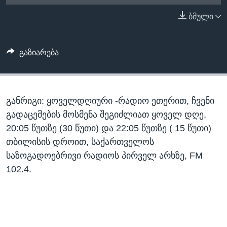
ᲡᲢᲣᲓᲘᲐ ᲕᲐᲨᲘᲜᲒᲢᲝᲜᲘ
ᲔᲙᲝᲜᲝᲛᲘᲙᲐ
ბმული
Learning English
ᲯᲐᲜᲛᲠᲗᲔᲚᲝᲑᲐ
ᲗᲕᲐᲚᲘ ᲒᲕᲐᲓᲔᲕᲜᲔᲗ
ᲛᲔᲪᲜᲘᲔᲠᲔᲑᲐ
გაზიარება
ᲘᲜᲢᲔᲠᲕᲘᲣ
ᲙᲣᲚᲢᲣᲠᲐ
ენები
განრიგი: ყოველდღიური -რადიო ეთერით, ჩვენი
ᲒᲐᲚᲘᲚᲔᲝ
გადაცემების მოსმენა შეგიძლიათ ყოველ დღე,
ᲓᲔᲖᲘᲜᲤᲝᲠᲛᲐᲪᲘᲐ
20:05 წუთზე (30 წუთი) და 22:05 წუთზე ( 15 წუთი)
თბილისის დროით, საქართველოს
საზოგადოებრივი რადიოს პირველ არხზე, FM
102.4.