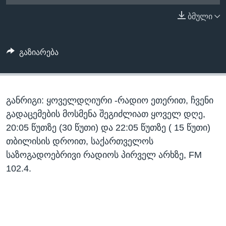
ᲡᲢᲣᲓᲘᲐ ᲕᲐᲨᲘᲜᲒᲢᲝᲜᲘ
ᲔᲙᲝᲜᲝᲛᲘᲙᲐ
ბმული
Learning English
ᲯᲐᲜᲛᲠᲗᲔᲚᲝᲑᲐ
ᲗᲕᲐᲚᲘ ᲒᲕᲐᲓᲔᲕᲜᲔᲗ
ᲛᲔᲪᲜᲘᲔᲠᲔᲑᲐ
გაზიარება
ᲘᲜᲢᲔᲠᲕᲘᲣ
ᲙᲣᲚᲢᲣᲠᲐ
ენები
განრიგი: ყოველდღიური -რადიო ეთერით, ჩვენი
ᲒᲐᲚᲘᲚᲔᲝ
გადაცემების მოსმენა შეგიძლიათ ყოველ დღე,
ᲓᲔᲖᲘᲜᲤᲝᲠᲛᲐᲪᲘᲐ
20:05 წუთზე (30 წუთი) და 22:05 წუთზე ( 15 წუთი)
თბილისის დროით, საქართველოს
საზოგადოებრივი რადიოს პირველ არხზე, FM
102.4.