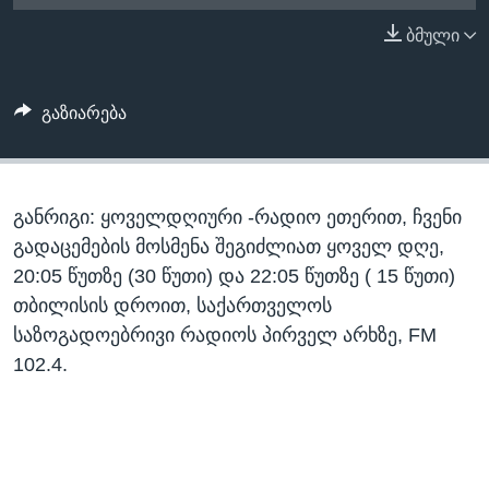
ᲡᲢᲣᲓᲘᲐ ᲕᲐᲨᲘᲜᲒᲢᲝᲜᲘ
ᲔᲙᲝᲜᲝᲛᲘᲙᲐ
ბმული
Learning English
ᲯᲐᲜᲛᲠᲗᲔᲚᲝᲑᲐ
ᲗᲕᲐᲚᲘ ᲒᲕᲐᲓᲔᲕᲜᲔᲗ
ᲛᲔᲪᲜᲘᲔᲠᲔᲑᲐ
გაზიარება
ᲘᲜᲢᲔᲠᲕᲘᲣ
ᲙᲣᲚᲢᲣᲠᲐ
ენები
განრიგი: ყოველდღიური -რადიო ეთერით, ჩვენი
ᲒᲐᲚᲘᲚᲔᲝ
გადაცემების მოსმენა შეგიძლიათ ყოველ დღე,
ᲓᲔᲖᲘᲜᲤᲝᲠᲛᲐᲪᲘᲐ
20:05 წუთზე (30 წუთი) და 22:05 წუთზე ( 15 წუთი)
თბილისის დროით, საქართველოს
საზოგადოებრივი რადიოს პირველ არხზე, FM
102.4.