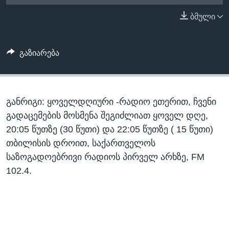
ᲡᲢᲣᲓᲘᲐ ᲕᲐᲨᲘᲜᲒᲢᲝᲜᲘ
ᲔᲙᲝᲜᲝᲛᲘᲙᲐ
ბმული
Learning English
ᲯᲐᲜᲛᲠᲗᲔᲚᲝᲑᲐ
ᲗᲕᲐᲚᲘ ᲒᲕᲐᲓᲔᲕᲜᲔᲗ
ᲛᲔᲪᲜᲘᲔᲠᲔᲑᲐ
გაზიარება
ᲘᲜᲢᲔᲠᲕᲘᲣ
ᲙᲣᲚᲢᲣᲠᲐ
ენები
განრიგი: ყოველდღიური -რადიო ეთერით, ჩვენი
ᲒᲐᲚᲘᲚᲔᲝ
გადაცემების მოსმენა შეგიძლიათ ყოველ დღე,
ᲓᲔᲖᲘᲜᲤᲝᲠᲛᲐᲪᲘᲐ
20:05 წუთზე (30 წუთი) და 22:05 წუთზე ( 15 წუთი)
თბილისის დროით, საქართველოს
საზოგადოებრივი რადიოს პირველ არხზე, FM
102.4.