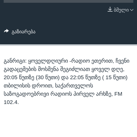
ᲡᲢᲣᲓᲘᲐ ᲕᲐᲨᲘᲜᲒᲢᲝᲜᲘ
ᲔᲙᲝᲜᲝᲛᲘᲙᲐ
ბმული
Learning English
ᲯᲐᲜᲛᲠᲗᲔᲚᲝᲑᲐ
ᲗᲕᲐᲚᲘ ᲒᲕᲐᲓᲔᲕᲜᲔᲗ
ᲛᲔᲪᲜᲘᲔᲠᲔᲑᲐ
გაზიარება
ᲘᲜᲢᲔᲠᲕᲘᲣ
ᲙᲣᲚᲢᲣᲠᲐ
ენები
განრიგი: ყოველდღიური -რადიო ეთერით, ჩვენი
ᲒᲐᲚᲘᲚᲔᲝ
გადაცემების მოსმენა შეგიძლიათ ყოველ დღე,
ᲓᲔᲖᲘᲜᲤᲝᲠᲛᲐᲪᲘᲐ
20:05 წუთზე (30 წუთი) და 22:05 წუთზე ( 15 წუთი)
თბილისის დროით, საქართველოს
საზოგადოებრივი რადიოს პირველ არხზე, FM
102.4.