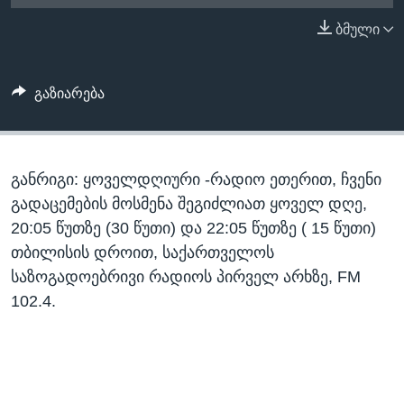
ᲡᲢᲣᲓᲘᲐ ᲕᲐᲨᲘᲜᲒᲢᲝᲜᲘ
ᲔᲙᲝᲜᲝᲛᲘᲙᲐ
ბმული
Learning English
ᲯᲐᲜᲛᲠᲗᲔᲚᲝᲑᲐ
ᲗᲕᲐᲚᲘ ᲒᲕᲐᲓᲔᲕᲜᲔᲗ
ᲛᲔᲪᲜᲘᲔᲠᲔᲑᲐ
გაზიარება
ᲘᲜᲢᲔᲠᲕᲘᲣ
ᲙᲣᲚᲢᲣᲠᲐ
ენები
განრიგი: ყოველდღიური -რადიო ეთერით, ჩვენი
ᲒᲐᲚᲘᲚᲔᲝ
გადაცემების მოსმენა შეგიძლიათ ყოველ დღე,
ᲓᲔᲖᲘᲜᲤᲝᲠᲛᲐᲪᲘᲐ
20:05 წუთზე (30 წუთი) და 22:05 წუთზე ( 15 წუთი)
თბილისის დროით, საქართველოს
საზოგადოებრივი რადიოს პირველ არხზე, FM
102.4.