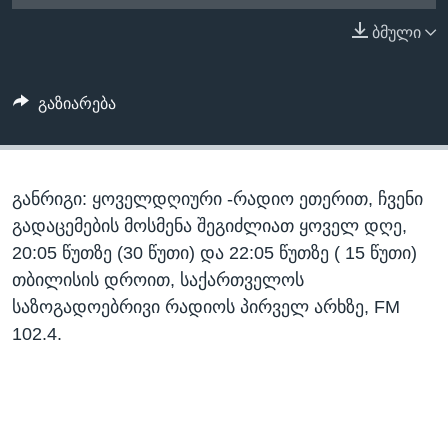
ᲡᲢᲣᲓᲘᲐ ᲕᲐᲨᲘᲜᲒᲢᲝᲜᲘ
ᲔᲙᲝᲜᲝᲛᲘᲙᲐ
ბმული
Learning English
ᲯᲐᲜᲛᲠᲗᲔᲚᲝᲑᲐ
ᲗᲕᲐᲚᲘ ᲒᲕᲐᲓᲔᲕᲜᲔᲗ
ᲛᲔᲪᲜᲘᲔᲠᲔᲑᲐ
გაზიარება
ᲘᲜᲢᲔᲠᲕᲘᲣ
ᲙᲣᲚᲢᲣᲠᲐ
ენები
განრიგი: ყოველდღიური -რადიო ეთერით, ჩვენი
ᲒᲐᲚᲘᲚᲔᲝ
გადაცემების მოსმენა შეგიძლიათ ყოველ დღე,
ᲓᲔᲖᲘᲜᲤᲝᲠᲛᲐᲪᲘᲐ
20:05 წუთზე (30 წუთი) და 22:05 წუთზე ( 15 წუთი)
თბილისის დროით, საქართველოს
საზოგადოებრივი რადიოს პირველ არხზე, FM
102.4.