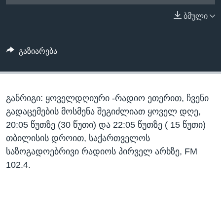
ᲡᲢᲣᲓᲘᲐ ᲕᲐᲨᲘᲜᲒᲢᲝᲜᲘ
ᲔᲙᲝᲜᲝᲛᲘᲙᲐ
ბმული
Learning English
ᲯᲐᲜᲛᲠᲗᲔᲚᲝᲑᲐ
ᲗᲕᲐᲚᲘ ᲒᲕᲐᲓᲔᲕᲜᲔᲗ
ᲛᲔᲪᲜᲘᲔᲠᲔᲑᲐ
გაზიარება
ᲘᲜᲢᲔᲠᲕᲘᲣ
ᲙᲣᲚᲢᲣᲠᲐ
ენები
განრიგი: ყოველდღიური -რადიო ეთერით, ჩვენი
ᲒᲐᲚᲘᲚᲔᲝ
გადაცემების მოსმენა შეგიძლიათ ყოველ დღე,
ᲓᲔᲖᲘᲜᲤᲝᲠᲛᲐᲪᲘᲐ
20:05 წუთზე (30 წუთი) და 22:05 წუთზე ( 15 წუთი)
თბილისის დროით, საქართველოს
საზოგადოებრივი რადიოს პირველ არხზე, FM
102.4.