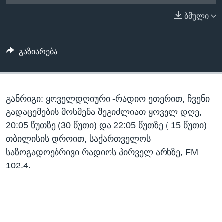
ᲡᲢᲣᲓᲘᲐ ᲕᲐᲨᲘᲜᲒᲢᲝᲜᲘ
ᲔᲙᲝᲜᲝᲛᲘᲙᲐ
ბმული
Learning English
ᲯᲐᲜᲛᲠᲗᲔᲚᲝᲑᲐ
ᲗᲕᲐᲚᲘ ᲒᲕᲐᲓᲔᲕᲜᲔᲗ
ᲛᲔᲪᲜᲘᲔᲠᲔᲑᲐ
გაზიარება
ᲘᲜᲢᲔᲠᲕᲘᲣ
ᲙᲣᲚᲢᲣᲠᲐ
ენები
განრიგი: ყოველდღიური -რადიო ეთერით, ჩვენი
ᲒᲐᲚᲘᲚᲔᲝ
გადაცემების მოსმენა შეგიძლიათ ყოველ დღე,
ᲓᲔᲖᲘᲜᲤᲝᲠᲛᲐᲪᲘᲐ
20:05 წუთზე (30 წუთი) და 22:05 წუთზე ( 15 წუთი)
თბილისის დროით, საქართველოს
საზოგადოებრივი რადიოს პირველ არხზე, FM
102.4.