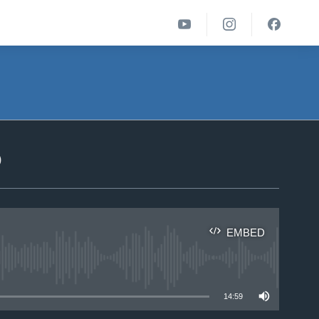
ა
EMBED
able
14:59