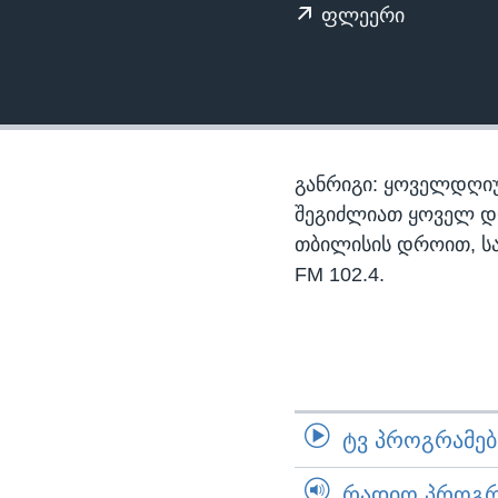
ᲡᲢᲣᲓᲘᲐ ᲕᲐᲨᲘᲜᲒᲢᲝᲜᲘ
ᲔᲙᲝᲜᲝᲛᲘᲙᲐ
ფლეერი
ᲯᲐᲜᲛᲠᲗᲔᲚᲝᲑᲐ
ᲛᲔᲪᲜᲘᲔᲠᲔᲑᲐ
ᲘᲜᲢᲔᲠᲕᲘᲣ
ᲙᲣᲚᲢᲣᲠᲐ
განრიგი: ყოველდღიუ
ᲒᲐᲚᲘᲚᲔᲝ
შეგიძლიათ ყოველ დღე,
თბილისის დროით, ს
ᲓᲔᲖᲘᲜᲤᲝᲠᲛᲐᲪᲘᲐ
FM 102.4.
ᲢᲕ ᲞᲠᲝᲒᲠᲐᲛᲔᲑᲘ
ᲠᲐᲓᲘᲝ ᲞᲠᲝᲒᲠᲐ