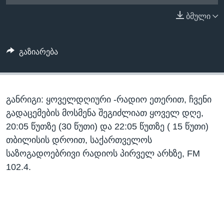
ᲡᲢᲣᲓᲘᲐ ᲕᲐᲨᲘᲜᲒᲢᲝᲜᲘ
ᲔᲙᲝᲜᲝᲛᲘᲙᲐ
ბმული
Learning English
ᲯᲐᲜᲛᲠᲗᲔᲚᲝᲑᲐ
ᲗᲕᲐᲚᲘ ᲒᲕᲐᲓᲔᲕᲜᲔᲗ
ᲛᲔᲪᲜᲘᲔᲠᲔᲑᲐ
გაზიარება
ᲘᲜᲢᲔᲠᲕᲘᲣ
ᲙᲣᲚᲢᲣᲠᲐ
ენები
განრიგი: ყოველდღიური -რადიო ეთერით, ჩვენი
ᲒᲐᲚᲘᲚᲔᲝ
გადაცემების მოსმენა შეგიძლიათ ყოველ დღე,
ᲓᲔᲖᲘᲜᲤᲝᲠᲛᲐᲪᲘᲐ
20:05 წუთზე (30 წუთი) და 22:05 წუთზე ( 15 წუთი)
თბილისის დროით, საქართველოს
საზოგადოებრივი რადიოს პირველ არხზე, FM
102.4.