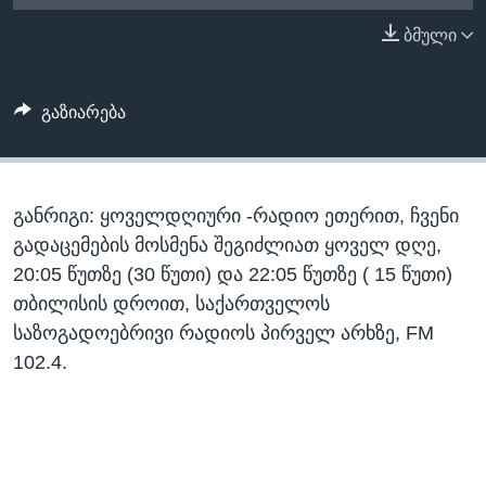
ᲡᲢᲣᲓᲘᲐ ᲕᲐᲨᲘᲜᲒᲢᲝᲜᲘ
ᲔᲙᲝᲜᲝᲛᲘᲙᲐ
ბმული
Learning English
ᲯᲐᲜᲛᲠᲗᲔᲚᲝᲑᲐ
ᲗᲕᲐᲚᲘ ᲒᲕᲐᲓᲔᲕᲜᲔᲗ
ᲛᲔᲪᲜᲘᲔᲠᲔᲑᲐ
გაზიარება
ᲘᲜᲢᲔᲠᲕᲘᲣ
ᲙᲣᲚᲢᲣᲠᲐ
ენები
განრიგი: ყოველდღიური -რადიო ეთერით, ჩვენი
ᲒᲐᲚᲘᲚᲔᲝ
გადაცემების მოსმენა შეგიძლიათ ყოველ დღე,
ᲓᲔᲖᲘᲜᲤᲝᲠᲛᲐᲪᲘᲐ
20:05 წუთზე (30 წუთი) და 22:05 წუთზე ( 15 წუთი)
თბილისის დროით, საქართველოს
საზოგადოებრივი რადიოს პირველ არხზე, FM
102.4.