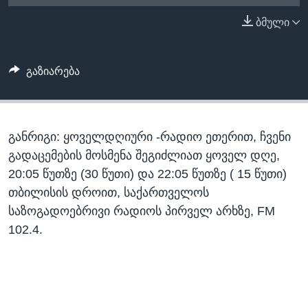
ᲡᲢᲣᲓᲘᲐ ᲕᲐᲨᲘᲜᲒᲢᲝᲜᲘ
ᲔᲙᲝᲜᲝᲛᲘᲙᲐ
ბმული
Learning English
ᲯᲐᲜᲛᲠᲗᲔᲚᲝᲑᲐ
ᲗᲕᲐᲚᲘ ᲒᲕᲐᲓᲔᲕᲜᲔᲗ
ᲛᲔᲪᲜᲘᲔᲠᲔᲑᲐ
გაზიარება
ᲘᲜᲢᲔᲠᲕᲘᲣ
ᲙᲣᲚᲢᲣᲠᲐ
ენები
განრიგი: ყოველდღიური -რადიო ეთერით, ჩვენი
ᲒᲐᲚᲘᲚᲔᲝ
გადაცემების მოსმენა შეგიძლიათ ყოველ დღე,
ᲓᲔᲖᲘᲜᲤᲝᲠᲛᲐᲪᲘᲐ
20:05 წუთზე (30 წუთი) და 22:05 წუთზე ( 15 წუთი)
თბილისის დროით, საქართველოს
საზოგადოებრივი რადიოს პირველ არხზე, FM
102.4.