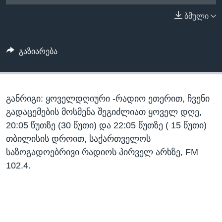
ᲡᲢᲣᲓᲘᲐ ᲕᲐᲨᲘᲜᲒᲢᲝᲜᲘ
ᲔᲙᲝᲜᲝᲛᲘᲙᲐ
ბმული
Learning English
ᲯᲐᲜᲛᲠᲗᲔᲚᲝᲑᲐ
ᲗᲕᲐᲚᲘ ᲒᲕᲐᲓᲔᲕᲜᲔᲗ
ᲛᲔᲪᲜᲘᲔᲠᲔᲑᲐ
გაზიარება
ᲘᲜᲢᲔᲠᲕᲘᲣ
ᲙᲣᲚᲢᲣᲠᲐ
ენები
განრიგი: ყოველდღიური -რადიო ეთერით, ჩვენი
ᲒᲐᲚᲘᲚᲔᲝ
გადაცემების მოსმენა შეგიძლიათ ყოველ დღე,
ᲓᲔᲖᲘᲜᲤᲝᲠᲛᲐᲪᲘᲐ
20:05 წუთზე (30 წუთი) და 22:05 წუთზე ( 15 წუთი)
თბილისის დროით, საქართველოს
საზოგადოებრივი რადიოს პირველ არხზე, FM
102.4.