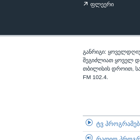
ᲡᲢᲣᲓᲘᲐ ᲕᲐᲨᲘᲜᲒᲢᲝᲜᲘ
ᲔᲙᲝᲜᲝᲛᲘᲙᲐ
ფლეერი
ᲯᲐᲜᲛᲠᲗᲔᲚᲝᲑᲐ
ᲛᲔᲪᲜᲘᲔᲠᲔᲑᲐ
ᲘᲜᲢᲔᲠᲕᲘᲣ
ᲙᲣᲚᲢᲣᲠᲐ
განრიგი: ყოველდღიუ
ᲒᲐᲚᲘᲚᲔᲝ
შეგიძლიათ ყოველ დღე,
თბილისის დროით, ს
ᲓᲔᲖᲘᲜᲤᲝᲠᲛᲐᲪᲘᲐ
FM 102.4.
ᲢᲕ ᲞᲠᲝᲒᲠᲐᲛᲔᲑᲘ
ᲠᲐᲓᲘᲝ ᲞᲠᲝᲒᲠᲐ