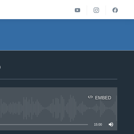
ა
EMBED
able
15:00