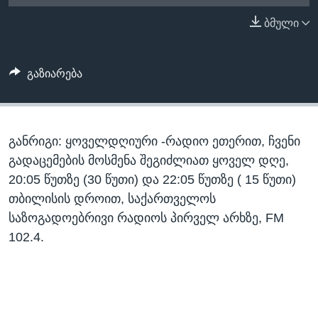
ᲡᲢᲣᲓᲘᲐ ᲕᲐᲨᲘᲜᲒᲢᲝᲜᲘ
ᲔᲙᲝᲜᲝᲛᲘᲙᲐ
ბმული
Learning English
ᲯᲐᲜᲛᲠᲗᲔᲚᲝᲑᲐ
ᲗᲕᲐᲚᲘ ᲒᲕᲐᲓᲔᲕᲜᲔᲗ
ᲛᲔᲪᲜᲘᲔᲠᲔᲑᲐ
გაზიარება
ᲘᲜᲢᲔᲠᲕᲘᲣ
ᲙᲣᲚᲢᲣᲠᲐ
ენები
განრიგი: ყოველდღიური -რადიო ეთერით, ჩვენი
ᲒᲐᲚᲘᲚᲔᲝ
გადაცემების მოსმენა შეგიძლიათ ყოველ დღე,
ᲓᲔᲖᲘᲜᲤᲝᲠᲛᲐᲪᲘᲐ
20:05 წუთზე (30 წუთი) და 22:05 წუთზე ( 15 წუთი)
თბილისის დროით, საქართველოს
საზოგადოებრივი რადიოს პირველ არხზე, FM
102.4.