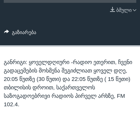
ᲡᲢᲣᲓᲘᲐ ᲕᲐᲨᲘᲜᲒᲢᲝᲜᲘ
ᲔᲙᲝᲜᲝᲛᲘᲙᲐ
ბმული
Learning English
ᲯᲐᲜᲛᲠᲗᲔᲚᲝᲑᲐ
ᲗᲕᲐᲚᲘ ᲒᲕᲐᲓᲔᲕᲜᲔᲗ
ᲛᲔᲪᲜᲘᲔᲠᲔᲑᲐ
გაზიარება
ᲘᲜᲢᲔᲠᲕᲘᲣ
ᲙᲣᲚᲢᲣᲠᲐ
ენები
განრიგი: ყოველდღიური -რადიო ეთერით, ჩვენი
ᲒᲐᲚᲘᲚᲔᲝ
გადაცემების მოსმენა შეგიძლიათ ყოველ დღე,
ᲓᲔᲖᲘᲜᲤᲝᲠᲛᲐᲪᲘᲐ
20:05 წუთზე (30 წუთი) და 22:05 წუთზე ( 15 წუთი)
თბილისის დროით, საქართველოს
საზოგადოებრივი რადიოს პირველ არხზე, FM
102.4.